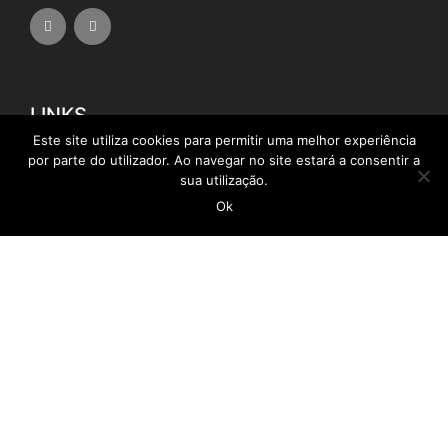
LINKS
Este site utiliza cookies para permitir uma melhor experiência
por parte do utilizador. Ao navegar no site estará a consentir a
Empregar Mais
sua utilização.
Ok
Câmara Municipal da Calheta
Instituto de Emprego da Madeira
SRAP
SRITJ
SRE