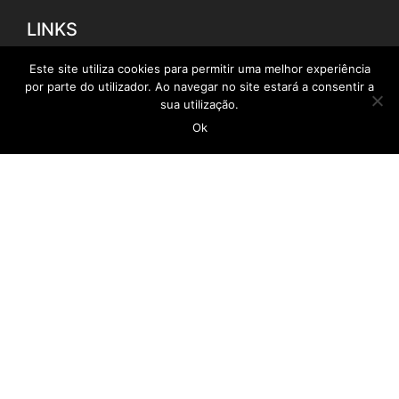
LINKS
Este site utiliza cookies para permitir uma melhor experiência
por parte do utilizador. Ao navegar no site estará a consentir a
Empregar Mais
sua utilização.
Câmara Municipal da Calheta
Ok
Instituto de Emprego da Madeira
SRAP
SRITJ
SRE
ÚLTIMAS NOTÍCIAS