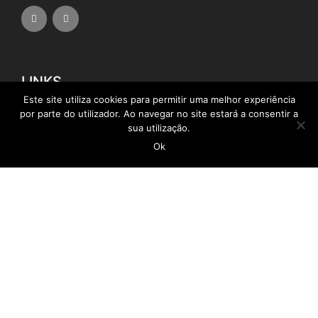
LINKS
Este site utiliza cookies para permitir uma melhor experiência
por parte do utilizador. Ao navegar no site estará a consentir a
Empregar Mais
sua utilização.
Ok
Câmara Municipal da Calheta
Instituto de Emprego da Madeira
SRAP
SRITJ
SRE