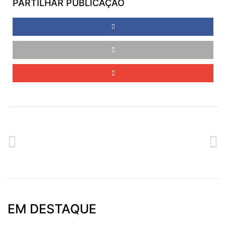
PARTILHAR PUBLICAÇÃO
ANTERIOR
SEGUINTE
SESSÃO DE INFORMAÇÃO: MEDIDAS DE EMPREGO DO INSTITUTO DE EMPREGO DA MADEIRA
PROGRAMA DO 40º ANIVERSÁRIO
EM DESTAQUE