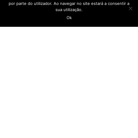
por parte do utilizador. Ao navegar no site estará a consentir a
geral@casadopovocalheta.com
sua utilização.
Ok
291 822 300
ER 222 – Estrada da Calheta, nº 594 Edifício
Laranjeiras, D 9370-175 Calheta
Ver no mapa
LINKS
Empregar Mais
Câmara Municipal da Calheta