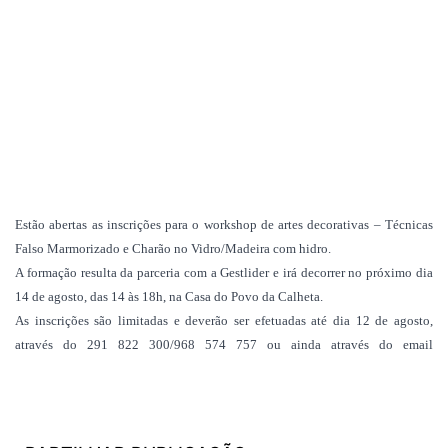
Estão abertas as inscrições para o workshop de artes decorativas – Técnicas
Falso Marmorizado e Charão no Vidro/Madeira com hidro.
A formação resulta da parceria com a Gestlider e irá decorrer no próximo dia
14 de agosto, das 14 às 18h, na Casa do Povo da Calheta.
As inscrições são limitadas e deverão ser efetuadas até dia 12 de agosto,
através do 291 822 300/968 574 757 ou ainda através do email
geral@casadopovocalheta.com.