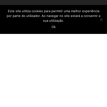
CASA DO POVO DA CALHETA
Este site utiliza cookies para permitir uma melhor experiência
por parte do utilizador. Ao navegar no site estará a consentir a
sua utilização.
geral@casadopovocalheta.com
Ok
291 822 300
ER 222 – Estrada da Calheta, nº 594 Edifício
Laranjeiras, D 9370-175 Calheta
Ver no mapa
LINKS