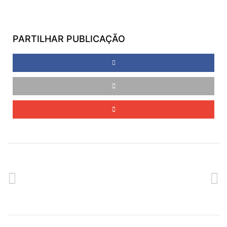
PARTILHAR PUBLICAÇÃO
ANTERIOR
SEGUINTE
CURSO DE BORRACHA EVA
CURSO DE MACRAMÊ