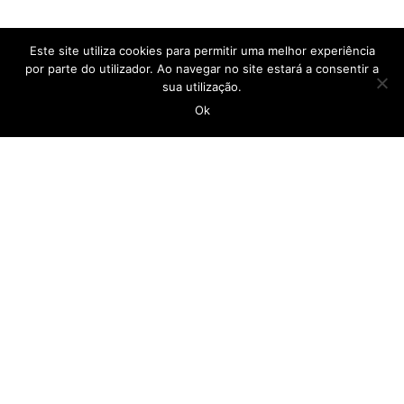
Este site utiliza cookies para permitir uma melhor experiência
por parte do utilizador. Ao navegar no site estará a consentir a
sua utilização.
Ok
CASA DO POVO DA CALHETA
geral@casadopovocalheta.com
291 822 300
ER 222 – Estrada da Calheta, nº 594 Edifício
Laranjeiras, D 9370-175 Calheta
Ver no mapa