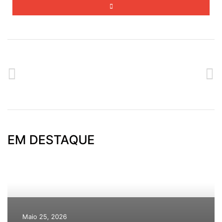
ANTERIOR
SEGUINTE
SESSÃO SOBRE O PLANO PESSOAL DE EMPREGO NA CASA DO POVO DA CALHETA
CASA DO POVO DA CALHETA NO ARRAIAL DAS CASAS DO POVO
EM DESTAQUE
Maio 25, 2026