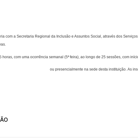
ia com a Secretaria Regional da Inclusão e Assuntos Social, através dos Serviço
vas.
horas, com uma ocorrência semanal (5ª feira), ao longo de 25 sessões, com início 
ral@casadopovocalheta.com
ou presencialmente na sede desta instituição.
As ins
ÇÃO