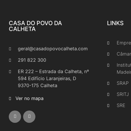
CASA DO POVO DA
LINKS
CALHETA
Empre
geral@casadopovocalheta.com
Câmar
291 822 300
Instit
ER 222 – Estrada da Calheta, nº
Madei
594 Edifício Laranjeiras, D
SRAP
9370-175 Calheta
SRITJ
Ver no mapa
SRE