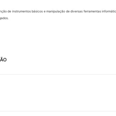
enção de instrumentos básicos e manipulação de diversas ferramentas informát
gados.
ÇÃO
IAÇÃO)
VISITA D