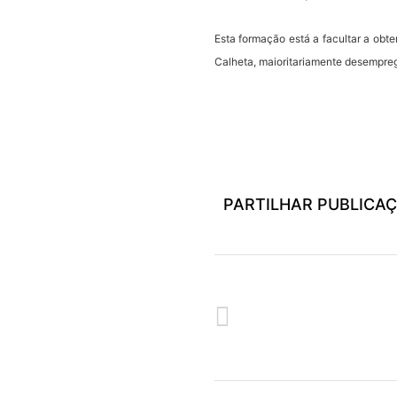
Esta formação está a facultar a obt
Calheta, maioritariamente desempre
Empregar Mais
PARTILHAR PUBLICA
ANTERIOR
CURSO DE INFORMÁTICA (INIC