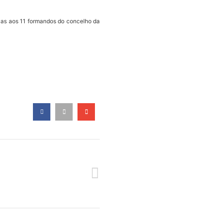
icas aos 11 formandos do concelho da
SEGUINTE
E ESTUDO AO PARQUE TEMÁTICO