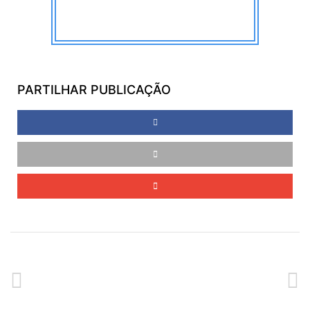
PARTILHAR PUBLICAÇÃO
ANTERIOR
SEGUINTE
WORKSHOP – A COZINHA ITALIANA NA DIETA MEDITERRÂNICA
ATELIER: “APRENDER A BRINCAR