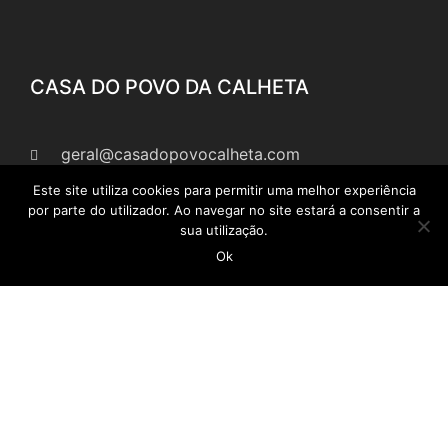
CASA DO POVO DA CALHETA
geral@casadopovocalheta.com
Este site utiliza cookies para permitir uma melhor experiência
291 822 300
por parte do utilizador. Ao navegar no site estará a consentir a
ER 222 – Estrada da Calheta, nº 594 Edifício
sua utilização.
Laranjeiras, D 9370-175 Calheta
Ok
Ver no mapa
LINKS