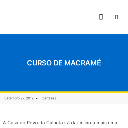
Casa do Povo da Calheta
Polo de Emprego
Formação Musical
CURSO DE MACRAMÉ
Setembro 27, 2019
Cartazes
A Casa do Povo da Calheta irá dar início a mais uma