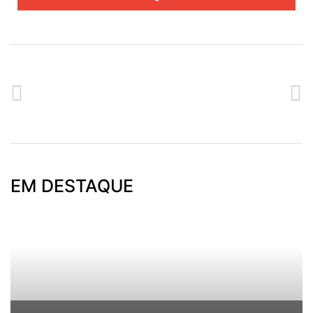
ANTERIOR
SEGUINTE
SESSÃO DE INFORMAÇÃO REATIVAR MADEIRA
PROGRAMA DE INCENTIVOS À CONTRATAÇÃO NA CALHETA
EM DESTAQUE