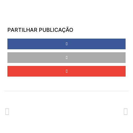
PARTILHAR PUBLICAÇÃO
ANTERIOR
SEGUINTE
ALMOÇO CONVÍVIO DA CASA DO POVO
INÍCIO DO SEGUNDO GRUPO DAS NOVAS OPORTUNIDADES