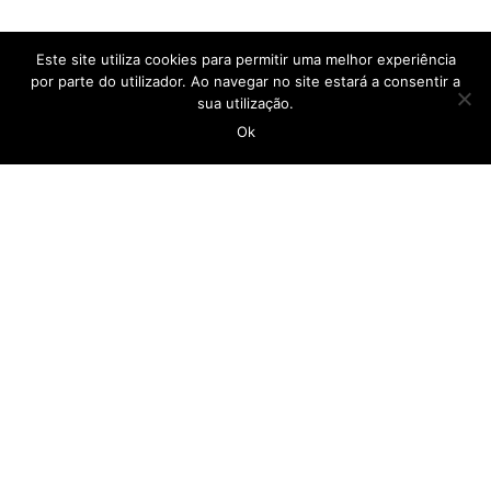
Este site utiliza cookies para permitir uma melhor experiência
por parte do utilizador. Ao navegar no site estará a consentir a
sua utilização.
Ok
CASA DO POVO DA CALHETA
geral@casadopovocalheta.com
291 822 300
ER 222 – Estrada da Calheta, nº 594 Edifício
Laranjeiras, D 9370-175 Calheta
Ver no mapa