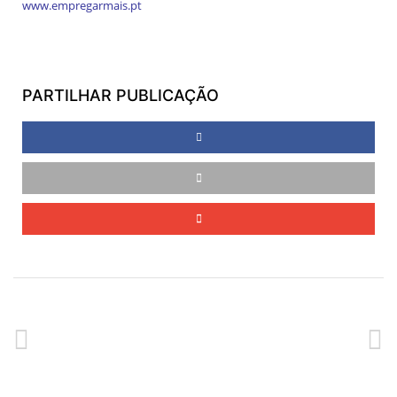
www.empregarmais.pt
PARTILHAR PUBLICAÇÃO
ANTERIOR
SEGUINTE
PLANO PESSOAL DE EMPREGO NA CALHETA
BOA PÁSCOA