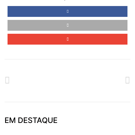
ANTERIOR
SEGUINTE
ESPECIAL DA RÁDIO CALHETA NA CASA DO POVO DA CALHETA
FOMOS CANTAR OS REIS À SANTA CASA DA MISERICÓRDIA DA CALHETA
EM DESTAQUE