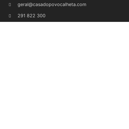
geral@casadopovocalheta.com
291 822 300
ER 222 – Estrada da Calheta, nº 594 Edifício
Laranjeiras, D 9370-175 Calheta
Ver no mapa
LINKS
Empregar Mais
Câmara Municipal da Calheta