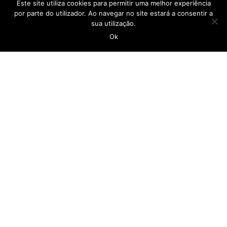
Este site utiliza cookies para permitir uma melhor experiência
por parte do utilizador. Ao navegar no site estará a consentir a
sua utilização.
geral@casadopovocalheta.com
Ok
291 822 300
ER 222 – Estrada da Calheta, nº 594 Edifício
Laranjeiras, D 9370-175 Calheta
Ver no mapa
LINKS
Empregar Mais