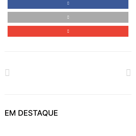
ANTERIOR
SEGUINTE
FORMAÇÃO MUSICAL NO CONVÍVIO DE NATAL DA CMC
FELIZ NATAL E PRÓSPERO 2019!
EM DESTAQUE