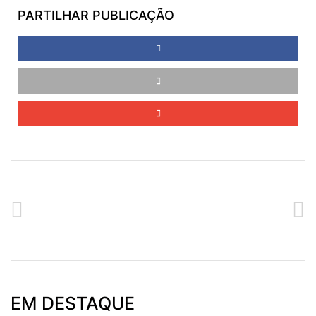
PARTILHAR PUBLICAÇÃO
ANTERIOR
SEGUINTE
CRIATIVIDADE NO CURSO DE ARTES DECORATIVAS
‘ENCONTROS COM O FUTURO PROFISSIONAL’ NA CALHETA
EM DESTAQUE