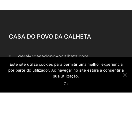
CASA DO POVO DA CALHETA
geral@casadopovocalheta.com
Este site utiliza cookies para permitir uma melhor experiência
291 822 300
por parte do utilizador. Ao navegar no site estará a consentir a
sua utilização.
ER 222 – Estrada da Calheta, nº 594 Edifício
Ok
Laranjeiras, D 9370-175 Calheta
Ver no mapa