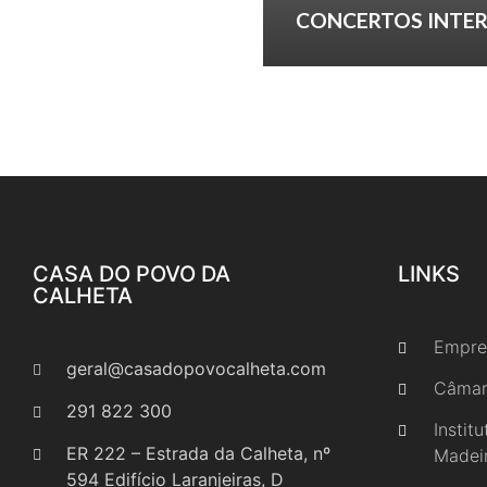
CONCERTOS INTER
CASA DO POVO DA
LINKS
CALHETA
Empre
geral@casadopovocalheta.com
Câmar
291 822 300
Instit
ER 222 – Estrada da Calheta, nº
Madei
594 Edifício Laranjeiras, D