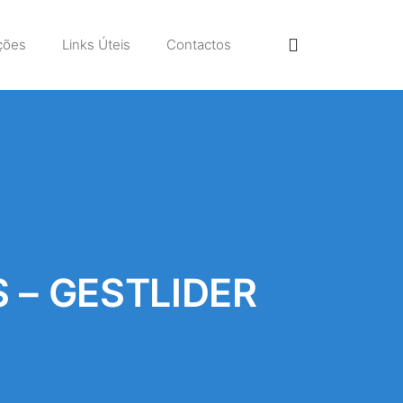
ções
Links Úteis
Contactos
 – GESTLIDER