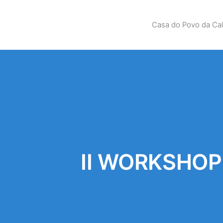
Casa do Povo da Ca
II WORKSHOP