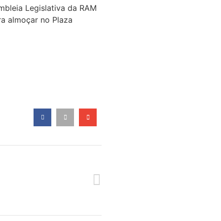
mbleia Legislativa da RAM
ra almoçar no Plaza
SEGUINTE
SO DE SOCORRISMO | CALHETA