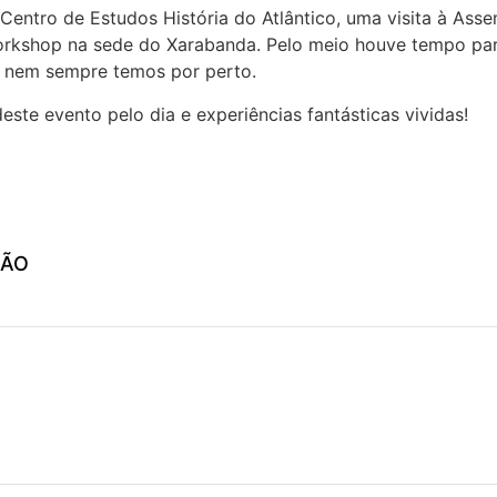
entro de Estudos História do Atlântico, uma visita à Asse
orkshop na sede do Xarabanda. Pelo meio houve tempo pa
e nem sempre temos por perto.
ste evento pelo dia e experiências fantásticas vividas!
ÇÃO
R NA CASA DO POVO DA CALHETA
CUR