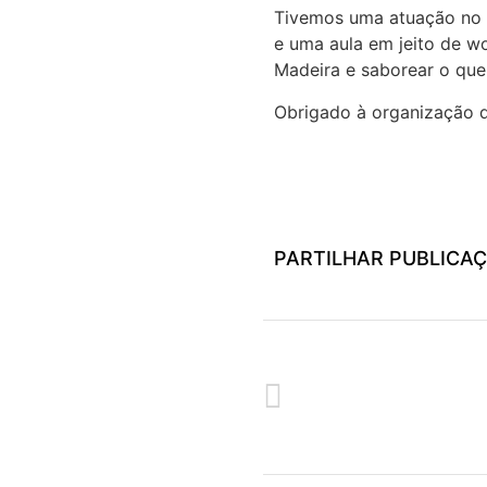
Tivemos uma atuação no C
e uma aula em jeito de w
Madeira e saborear o qu
Obrigado à organização de
PARTILHAR PUBLICA
ANTERIOR
CURSO DE MALHAS A DECORRE