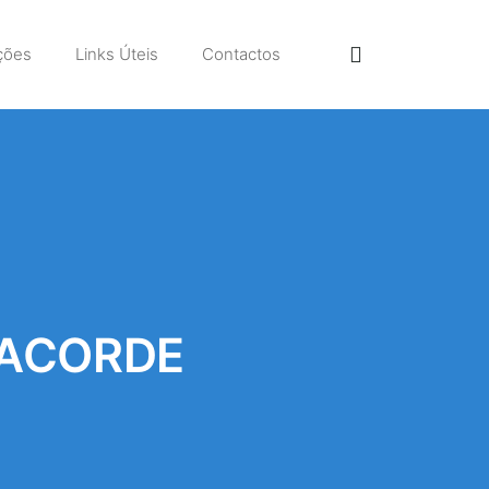
ções
Links Úteis
Contactos
 ACORDE