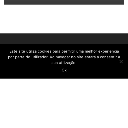
Este site utiliza cookies para permitir uma melhor experiência
por parte do utilizador. Ao navegar no site estará a consentir a
CASA DO POVO DA CALHETA
sua utilização.
Ok
geral@casadopovocalheta.com
291 822 300
ER 222 – Estrada da Calheta, nº 594 Edifício
Laranjeiras, D 9370-175 Calheta
Ver no mapa