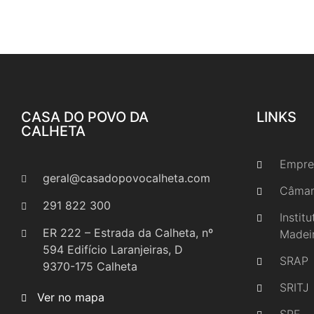
CASA DO POVO DA
LINKS
CALHETA
Empre
geral@casadopovocalheta.com
Câmar
291 822 300
Instit
ER 222 – Estrada da Calheta, nº
Madei
594 Edifício Laranjeiras, D
SRAP
9370-175 Calheta
SRITJ
Ver no mapa