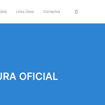
ções
Links Úteis
Contactos
RA OFICIAL