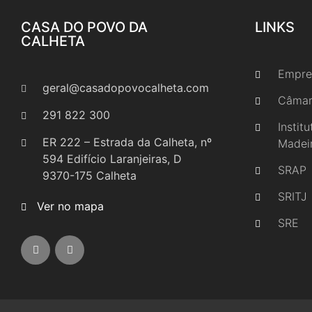
CASA DO POVO DA
LINKS
CALHETA
Empre
geral@casadopovocalheta.com
Câmar
291 822 300
Instit
ER 222 – Estrada da Calheta, nº
Madei
594 Edifício Laranjeiras, D
SRAP
9370-175 Calheta
SRITJ
Ver no mapa
SRE