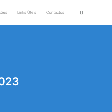
ções
Links Úteis
Contactos
2023