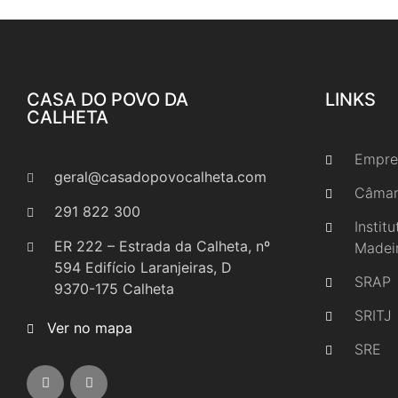
CASA DO POVO DA
LINKS
CALHETA
Empre
geral@casadopovocalheta.com
Câmar
291 822 300
Instit
ER 222 – Estrada da Calheta, nº
Madei
594 Edifício Laranjeiras, D
SRAP
9370-175 Calheta
SRITJ
Ver no mapa
SRE