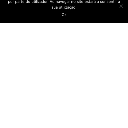
por parte do utilizador. Ao navegar no site estará a consentir a
sua utilização.
Ok
CASA DO POVO DA CALHETA
geral@casadopovocalheta.com
291 822 300
ER 222 – Estrada da Calheta, nº 594 Edifício
Laranjeiras, D 9370-175 Calheta
Ver no mapa