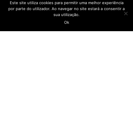
Este site utiliza cookies para permitir uma melhor experiência
por parte do utilizador. Ao navegar no site estará a consentir a
sua utilização.
geral@casadopovocalheta.com
Ok
291 822 300
ER 222 – Estrada da Calheta, nº 594 Edifício
Laranjeiras, D 9370-175 Calheta
Ver no mapa
LINKS
Empregar Mais