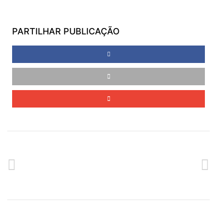
PARTILHAR PUBLICAÇÃO
ANTERIOR
SEGUINTE
PLANO PESSOAL DE EMPREGO NO POLO DE EMPREGO DA CALHETA
SESSÃO DE EMPRENDEDORISMO NA CALHETA