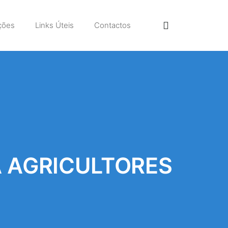
ções
Links Úteis
Contactos
 AGRICULTORES