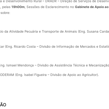
ra e Desenvolvimento Rural – DRADR – Direção de Serviços de Desenvol
, pelas
19h00m
, Sessões de Esclarecimento no
Gabinete de Apoio ao 
 sobre:
io da Atividade Pecuária e Transporte de Animais
(
Eng. Susana Cardad
car
(
Eng. Ricardo Costa – Divisão de Informação de Mercados e Estatís
ng. Ismael Mendonça – Divisão de Assistência Técnica e Mecanização 
 PRODERAM
(Eng. Isabel Figueira – Divisão de Apoio ao Agricultor).
ÇÃO