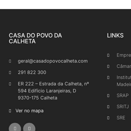
CASA DO POVO DA
LINKS
CALHETA
Empre
geral@casadopovocalheta.com
Câmar
291 822 300
Instit
ER 222 – Estrada da Calheta, nº
Madei
594 Edifício Laranjeiras, D
SRAP
9370-175 Calheta
SRITJ
Ver no mapa
SRE