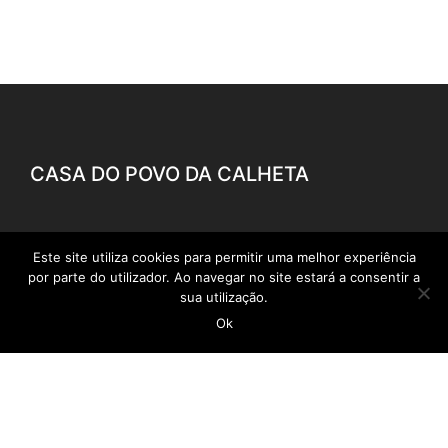
CASA DO POVO DA CALHETA
geral@casadopovocalheta.com
Este site utiliza cookies para permitir uma melhor experiência
por parte do utilizador. Ao navegar no site estará a consentir a
291 822 300
sua utilização.
ER 222 – Estrada da Calheta, nº 594 Edifício
Ok
Laranjeiras, D 9370-175 Calheta
Ver no mapa