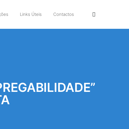
ções
Links Úteis
Contactos
REGABILIDADE”
TA