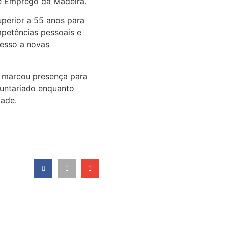
de Emprego da Madeira.
uperior a 55 anos para
petências pessoais e
cesso a novas
e marcou presença para
oluntariado enquanto
dade.