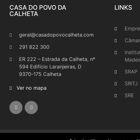
CASA DO POVO DA
LINKS
CALHETA
Empre
geral@casadopovocalheta.com
Câmar
291 822 300
Instit
ER 222 – Estrada da Calheta, nº
Madei
594 Edifício Laranjeiras, D
SRAP
9370-175 Calheta
SRITJ
Ver no mapa
SRE
Casa d