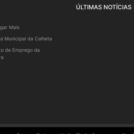
ÚLTIMAS NOTÍCIAS
gar Mais
a Municipal da Calheta
uto de Emprego da
ra
o Povo da Calheta 2020 Todos direitos reservados.
Política de Priv