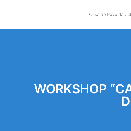
Casa do Povo da Ca
WORKSHOP “CA
D