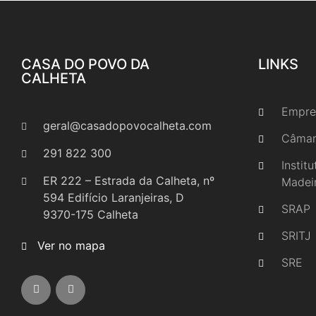
CASA DO POVO DA
LINKS
CALHETA
Empre
geral@casadopovocalheta.com
Câmar
291 822 300
Instit
ER 222 – Estrada da Calheta, nº
Madei
594 Edifício Laranjeiras, D
SRAP
9370-175 Calheta
SRITJ
Ver no mapa
SRE