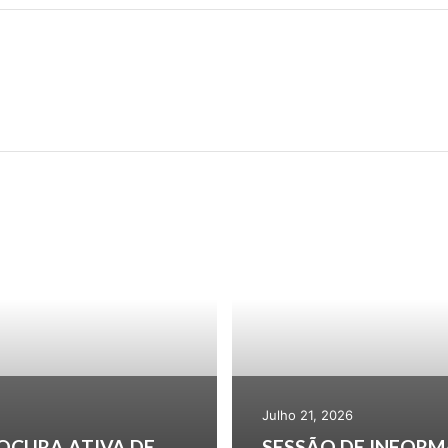
FORMAÇÃO DE MARINHEIROS E PATRÃO LOCAL ARRANCOU NA CALHETA
11 MESES, 11 CONCELHO
Julho 21, 2026
OCURA ATIVA DE
SESSÃO DE INFORM