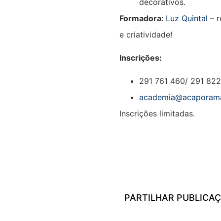
decorativos.
Formadora:
Luz Quintal
– 
e criatividade!
Inscrições:
291 761 460/ 291 82
academia@acaporam
Inscrições limitadas.
PARTILHAR PUBLICA