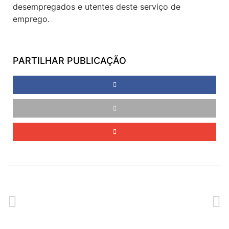
desempregados e utentes deste serviço de
emprego.
PARTILHAR PUBLICAÇÃO
ANTERIOR
SEGUINTE
Recorrer à Casa do Povo para aprender Português
Atuação Grupo de Formação Musical | Festas do Concelho da Calheta 2020