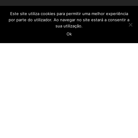
CASA DO POVO DA CALHETA
Este site utiliza cookies para permitir uma melhor experiência
por parte do utilizador. Ao navegar no site estará a consentir a
sua utilização.
geral@casadopovocalheta.com
Ok
291 822 300
ER 222 – Estrada da Calheta, nº 594 Edifício
Laranjeiras, D 9370-175 Calheta
Ver no mapa
LINKS