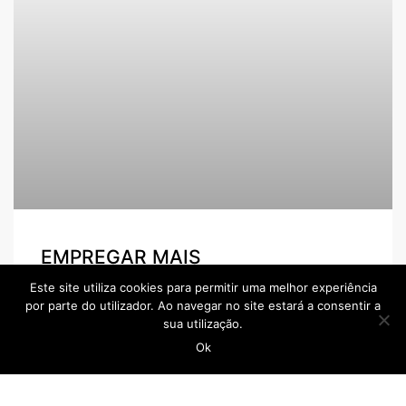
EMPREGAR MAIS
Este site utiliza cookies para permitir uma melhor experiência
Vídeo de lançamento da nova imagem do site criado
por parte do utilizador. Ao navegar no site estará a consentir a
pelo Polo de Emprego da Casa do Povo da Calheta.
sua utilização.
Viste através da seguinte hiperligação:
Ok
www.empregarmais.pt